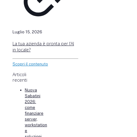
Luglio 15, 2026
La tua azienda è pronta per l’AI
in locale?
Scopri il contenuto
Articoli
recenti
Nuova
Sabatini
2026:
come
finanziare
server,
workstation
e
soluzioni