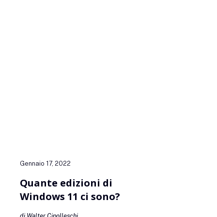
di Windows 11 ci
sono? E come si
possono
acquistare?
Gennaio 17, 2022
Quante edizioni di
Windows 11 ci sono?
di Walter Cipolleschi